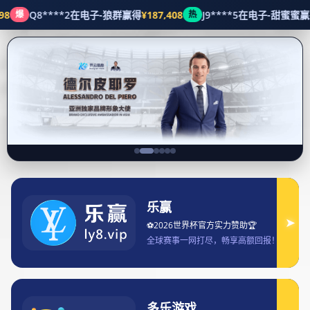
足球赛事
首页
足球赛事