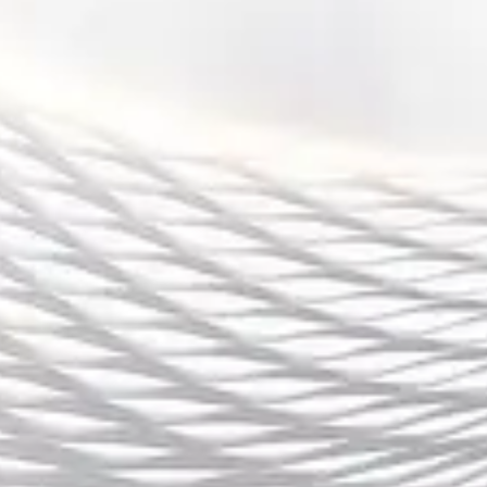
动，让用户有更多的参与感，提升观看赛事的
乐趣。
不仅如此，随着智能手机的普及，很多直播平
台还推出了移动端的互动功能。通过手机
APP，球迷可以随时随地观看比赛直播并参与
互动，不仅提高了观看的灵活性，也增加了平
台的社交属性。一些平台还会与明星球员合
作，进行直播间的互动访谈，粉丝可以通过平
台直接与偶像进行互动，进一步增加了平台的
吸引力。
4、用户体验与平台稳定性
除了赛事覆盖、直播质量和互动功能，平台的
稳定性和用户体验也是非常重要的考虑因素。
对于大多数用户来说，简单直观的界面设计、
便捷的操作流程以及稳定的服务体验都是选择
直播平台时的重要因素。一个操作流畅且设计