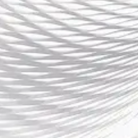
必一·运动(B - Sports)官方网站☘️e88.com☘️以专业品质赢得
全球用户信赖，提供丰富多样的体育赛事、真人娱乐、电子
竞技、棋牌游戏等娱乐内容。必一为您提供娱乐游戏平台,
包括足球、篮球、网球、游泳等各种体育项目的新闻、赛事
直播和数据分析。
导航
发现BSPORTS
足球赛事
企业文化