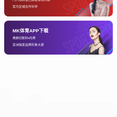
第一体育聚焦新时代体育产业发展趋势与
全民健身热潮开启精彩篇章