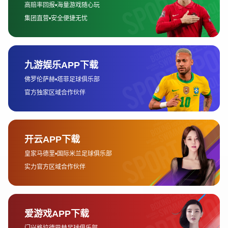
告别赛落幕传奇再续赛场荣光共赴一场温
情回忆之旅见证岁月风华永恒
助攻榜风云再起群雄逐鹿传球大师争锋赛
季荣耀之路见证巅峰对决时刻