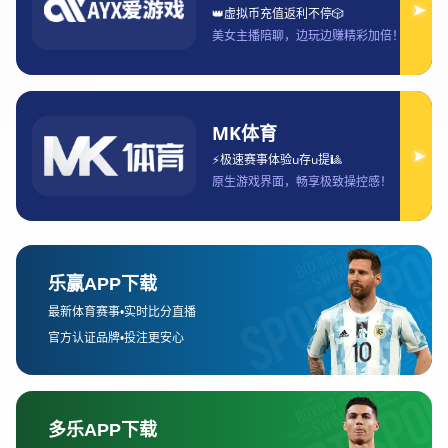
迅速聚焦于战术执行差异与核心球员发挥，专
家评论则从阵型调整、空间利用以及临场应变
能力等方面展开深入讨论。本篇将从战术解
析、媒体热议、球员表现及下半场前瞻四个维
度，对这一场世界杯决赛上半场进行系统性拆
解与全景速递。
1、战术对抗解析