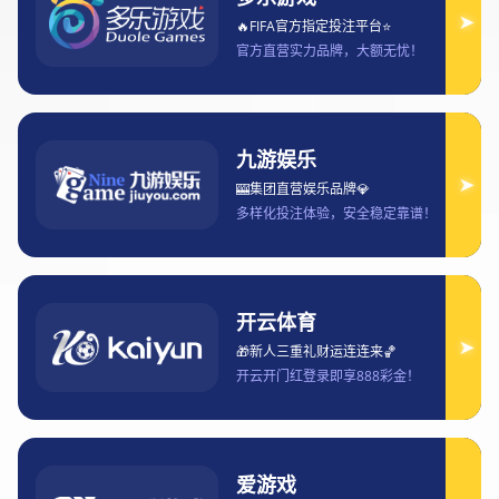
世界杯决赛上半场赛后新闻焦
点战报媒体热议与战术解析全
景速递版
2026-07-04 03:12:43
本篇文章围绕世界杯决赛上半场赛后新闻焦点
战报、媒体热议与战术解析展开全景式复盘。
从比赛节奏、战术博弈、球员表现到媒体舆
论，多维度还原上半场的真实走势与潜在转折
点。双方在高压对抗下呈现出截然不同的战术
思路，一方强调控球与层层推进，另一方则依
靠快速反击与边路冲击制造威胁。上半场的比
分虽然可能尚未拉开，但场面信息量极高，攻
防转换频繁，关键对抗不断升级。媒体在赛后