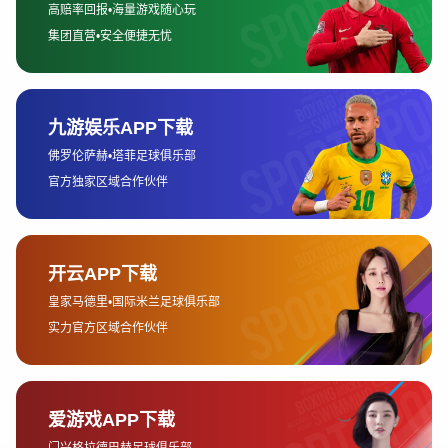
板。
近年来，南美球队在阵容结构上的差距有所缩
小。通过培养年轻球员并快速推向主力位置，
他们在首发质量上并不逊色，但替补席厚度仍
然不足。一旦比赛进入消耗阶段，体能和稳定
性往往成为制约其继续高强度对抗的关键因
素。
亚洲、非洲及中北美球队则呈现出“核心集中
化”的阵容特征。他们通常依赖少数关键球员承
担攻防枢纽，一旦核心被限制或状态下滑，整
体表现波动明显。这种结构在单场淘汰赛中可
能制造惊喜，但在连续高强度比赛中风险极
大。
随着世俱杯赛制升级，阵容厚度的重要性被进
一步放大。更多比赛意味着更高的伤病与疲劳
风险，单纯依靠主力阵容已难以支撑全程竞