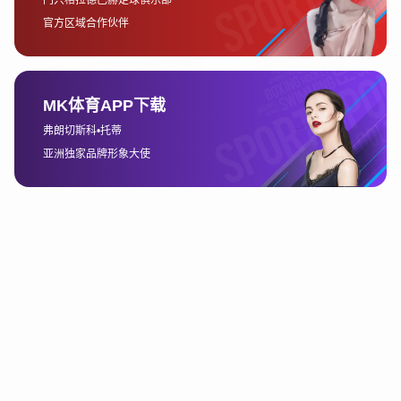
争，这一趋势正在倒逼非欧洲球队重新思考建
队逻辑。
2、战术体系匹配程度
战术匹配是决定世俱杯比赛走向的隐性因素。
欧洲球队普遍拥有成熟的战术体系，强调空间
控制与节奏管理，无论面对何种对手，都能通
过既定原则进行调整。这种“体系优先”的思
路，使其在遭遇不同风格球队时更具适应能
力。
南美球队则以战术灵活性见长，更强调球员即
兴发挥与局部配合。当比赛节奏被拉入开放状
态时，他们往往能够通过个人能力撕开防线。
但在面对高强度压迫与整体防守时，战术纪律
性不足的问题容易暴露。
BSPORTS平台