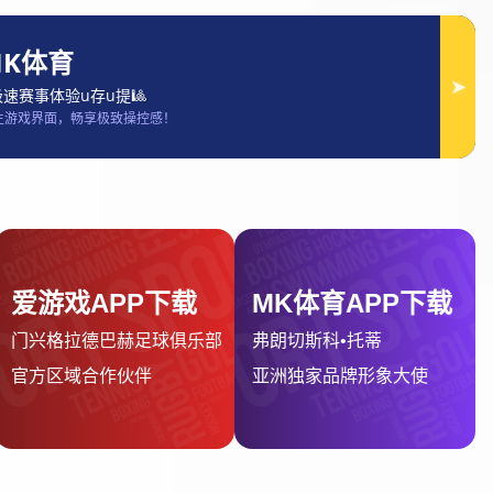
足球赛事
企业文化
服务方向
咨询BSPORTS平台
热门资讯
足球预期进球数xG解析揭
秘球队进攻质量与比赛胜
负关键因素分析
2026-07-23 18:59:13