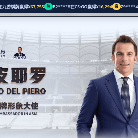
incriminating@icloud.com
发现BSPORTS
足球赛事
企业文化
服务
企业文化
首页
企业文化