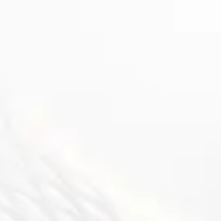
BSPORTS平台
展望未来，德甲的国际化步伐正在加快。随
渐走向全球市场。拜仁与多特的竞争不仅决
界范围内的影响力。德甲的未来将是一条融
总结：
本赛季德甲赛况激烈，拜仁与多特的纷争从
着态势、战术理念的差异化、引援市场的博
与活力的赛季。德甲不再是单一的拜仁统治
更多的不确定性。
整体而言，德甲的精彩不仅体现在竞技层面
及国际化发展的战略布局上。随着拜仁与多
个更加开放、多元与国际化的未来。这不仅
入了新的活力。
要不要我帮你把这篇文章调整到**精确3000