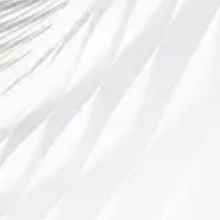
精
彩
瞬
间
深
度
解
析
全
面
揭
秘
2026-
07-
16
16:57:14
飞亚体育引领行业创新发
展打造专业化体育服务新