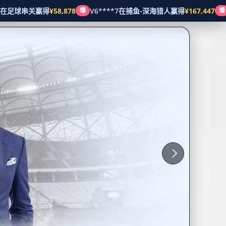
方向
咨询BSPORTS平台
取得联系