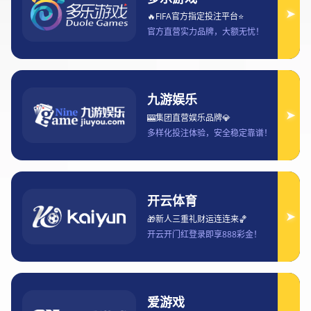
韩国世界杯淘汰赛经典对决与
激情瞬间全景回顾解析韩国足
球历史高光时刻
2026-07-07 07:13:37
本文围绕韩国世界杯淘汰赛中的经典对决与激
情瞬间，系统回顾并解析
entity["sports_team","South Korea national
football team","韩国国家足球队"]在世界杯历
史上的高光时刻，尤其聚焦2002年韩日世界杯
这一历史性节点。文章从奇迹诞生、经典战
役、关键瞬间与精神传承四个方面展开，全面
呈现韩国队从亚洲劲旅迈向世界舞台中心的过
程。通过对多场淘汰赛的复盘与情绪还原，既