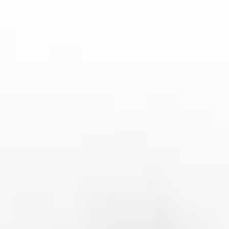
质成为球队精神核心。从体能到心理，他们在
高压环境下展现出超越预期的稳定性。
激情瞬间不仅存在于进球与胜利，也体现在球
员与球迷的情绪共振中。首尔与汉城街头的狂
欢场景，成为世界杯历史上最具感染力的画面
之一，象征着民族情绪与体育精神的高度融
合。
韩国足球精神与传承
韩国足球在2002年世界杯后形成了独特的精神
标签，即高强度、纪律性与集体主义。这种风
格深深影响了后续一代又一代球员，也成为
entity["sports_team","South Korea national
football team","韩国国家足球队"]长期发展的
基础。
在战术层面，韩国队逐渐从单一防守反击向更