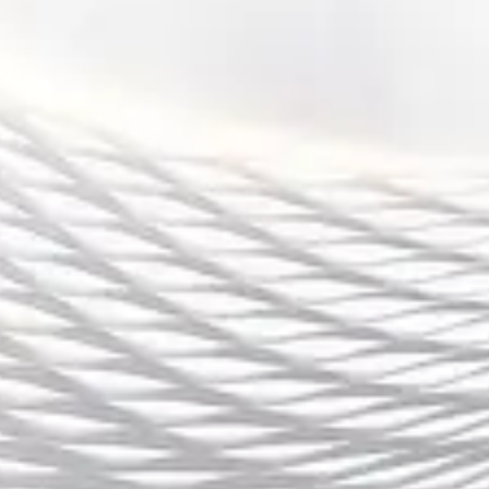
加多元化的体系转变，但“永不放弃”的核心精
神始终未变。这种精神不仅体现在比赛中，也
体现在青训体系与职业联赛的建设之中。
随着孙兴慜等新一代球员在欧洲赛场崛起，韩
国足球的国际影响力持续扩大。2002年的历史
遗产成为他们不断突破自我的动力源泉，使韩
国足球在世界舞台上保持稳定竞争力。
总结：
回顾韩国世界杯淘汰赛的经典历程，可以看到
这支球队在历史性机遇中完成的巨大跨越。从
2002年的奇迹之旅到多场充满争议与激情的淘
汰赛，韩国队不仅在成绩上实现突破，更在精
神层面塑造了属于自己的足球符号。这些比赛
共同构成了亚洲足球冲击世界格局的重要篇
章。