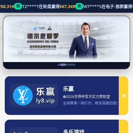
企业文化
首页
企业文化