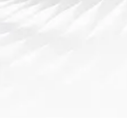
总结：
综合来看，以银河娱乐城为核心的城市夜间娱
乐消费生态，正在经历从传统娱乐空间向复合
型消费系统的深度转型。其本质不仅是商业形
态的升级，更是城市夜经济结构重塑的重要体
现。在多业态融合、内容升级与数字化赋能的
共同作用下，夜间消费正不断突破时间与空间
的边界，形成更具活力与韧性的消费体系。
未来，随着城市更新与消费需求持续演进，这
一生态还将进一步向智能化、个性化与平台化
方向发展。银河娱乐城作为核心节点，其意义
也将从“娱乐场所”上升为“城市夜间生活方式的