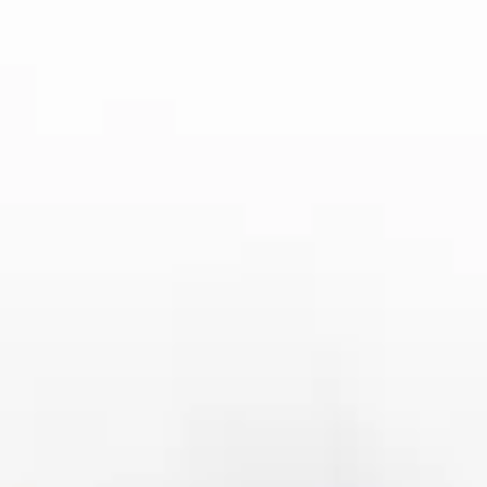
品具备更强的传播能力与商业延展性。
3、客群结构变化
随着夜间经济的发展，银河娱乐城的客群结构
也呈现明显分化与年轻化趋势。以Z世代与年
轻白领为核心的消费群体，逐渐成为夜间消费
的主力，他们更注重体验感、社交属性与情绪
价值。
与此同时，家庭型夜间消费也在逐步增长。亲
子互动空间、轻娱乐体验项目的增加，使银河
娱乐城从单一青年娱乐场所，扩展为覆盖多年
龄层的综合夜间目的地，提升了客群覆盖广
度。
社交驱动成为影响消费决策的重要因素。越来
越多消费者通过社交媒体获取娱乐信息，并基
于“打卡”“分享”等行为形成二次传播，使银河娱