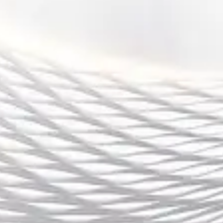
乐城的流量来源从线下转向线上线下联动。
此外，消费频次与消费习惯也在变化。高频小
额消费逐渐取代低频高额消费，夜间娱乐变得
更加日常化与生活化，推动整体消费结构向更
稳定、更持续的方向演进。
4、数字化城市联动
数字化成为银河娱乐城发展的关键驱动力之
一。通过智慧票务、会员系统与数据分析平
台，娱乐场所能够精准识别用户偏好，实现个
性化推荐与动态运营优化，从而提升整体效
率。
在运营层面，数字化还推动了资源配置的优
化。例如通过实时人流监测与消费数据分析，
可以动态调整演艺排期与商户运营策略，使整
体空间利用率最大化。