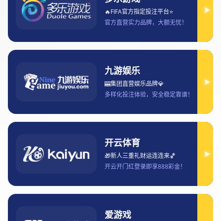
欧耶体育引领全民健身新风尚
打造专业赛事服务与体育文化
融合发展平台
2026-06-16 18:13:55
以下为符合符合要求的文章内容：
:::writing{variant="document" id="58241"}
BSPORTS官方网站
文章摘要：随着全民健身战略的深入推进，体
育产业正迎来前所未有的发展机遇。在这一时
代背景下，欧耶体育以专业赛事服务为核心，
以推动全民健身为使命，以传播体育文化为纽
带，不断探索体育产业创新发展新路径。通过