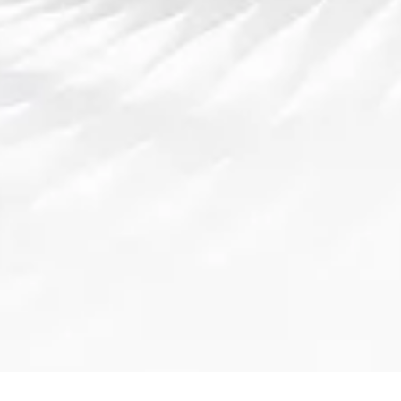
依托赛事平台优势，欧耶体育加强与政府部
门、体育协会、企业机构以及媒体平台的合
作，推动赛事资源共享和产业联动。通过建立
开放合作机制，形成多方参与、互利共赢的发
展格局。
与此同时，欧耶体育积极拓展体育旅游、体育
培训、体育科技和体育消费等领域，将赛事流
量转化为产业增量，进一步提升体育产业综合
效益。多业态融合发展为行业创新提供了更多
可能。
未来，随着数字技术和智能化应用不断深入，
欧耶体育将继续推动体育产业转型升级，打造
覆盖赛事运营、文化传播、产业服务和数字管
理的综合平台，为行业高质量发展贡献力量。
总结：