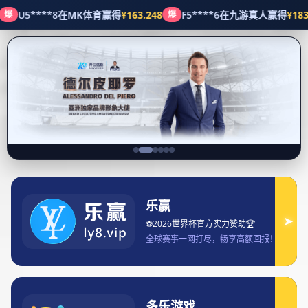
企业文化
首页
企业文化