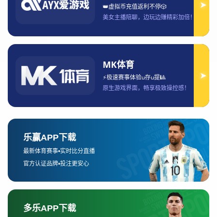
析指南”展开详细分析，从赛事资讯更新速度、
精彩瞬间内容呈现、数据分析与战术解读，以
及用户互动体验四个方面进行深入阐述。通过
多维度解析，全面展现KOK体育在现代体育资
讯领域中的特色优势，同时帮助广大体育爱好
者更加深入地理解赛事背后的精彩与魅力。
一、赛事资讯更新优势
在如今信息高速传播的时代，赛事资讯更新速
度已经成为衡量体育平台竞争力的重要标准。
KOK体育通过专业化的信息采集系统以及全天
候的赛事监控机制，实现了全球热门赛事内容
的快速同步更新。无论是欧洲五大联赛、NBA
焦点大战，还是国际电竞赛事，用户都能够第
一时间获取最新动态。
相比传统体育资讯平台，KOK体育更加注重内
容的即时性与完整性。在比赛开始前，平台会