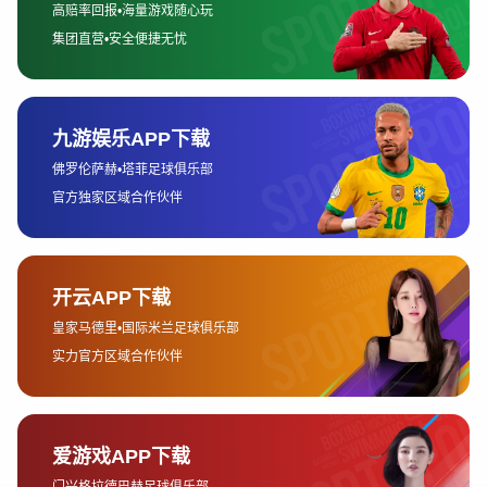
提供双方阵容预测、球员伤病情况以及历史交
锋数据；比赛进行期间，则通过实时比分、关
键事件播报以及数据统计，让用户随时掌握赛
场变化；比赛结束后，还会快速推出赛事复盘
与精彩集锦内容。
对于体育爱好者而言，信息延迟往往会影响观
赛体验，而KOK体育则有效解决了这一问题。
平台利用先进的数据传输技术和智能推送功
能，能够根据用户关注的球队或赛事自动推送
重要消息，从而让用户不会错过任何关键时
刻。
此外，KOK体育在资讯分类方面也做得非常细
致。足球、篮球、电竞、网球以及综合体育等
栏目划分清晰，用户能够根据自己的兴趣快速
找到对应内容。这样的结构设计不仅提升了阅
读效率，也增强了整体使用体验。