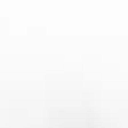
平台对于精彩瞬间的整理十分专业，不仅简单
展示比赛片段，更会结合赛事背景和球员表现
进行详细说明。例如，一次关键进球背后可能
涉及复杂的战术配合，而KOK体育则会通过文
字与视频结合的方式，让用户更清晰地理解整
个过程。
与此同时，KOK体育还特别重视情绪氛围的营
造。在许多重大赛事中，平台会收录球迷欢
呼、球员庆祝以及赛后采访等内容，让用户即
便没有亲临现场，也能够感受到比赛带来的激
情与震撼。
除了传统体育项目外，KOK体育在电竞赛事精
彩瞬间的制作方面同样表现突出。电竞比赛节
奏快、操作复杂，普通观众有时难以捕捉关键
细节，而平台通过专业解说与镜头切换，将精